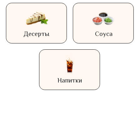
Нигири/Гунканы
Закуски
Десерты
Соуса
Напитки