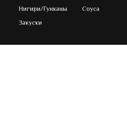
© 2025 Sushi Cho!
Доставка премиум суши Донецк/Макеевка.
Самые большие роллы.
Роллы
Пицца
Сеты
Десерты
Нигири/Гунканы
Соуса
Закуски
Сайт разработан
"ProjectTeam"