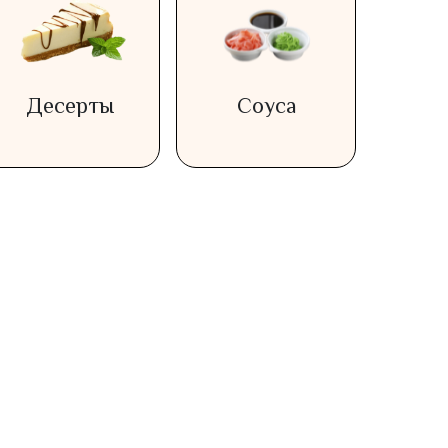
Десерты
Соуса