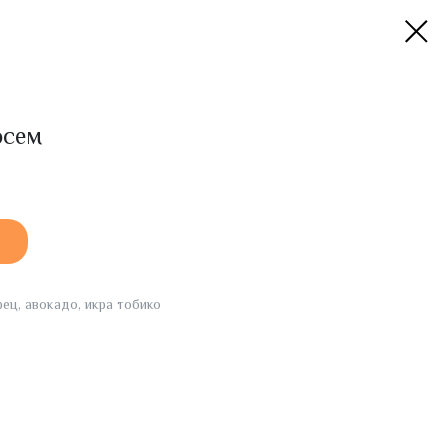
осем
рец, авокадо, икра тобико