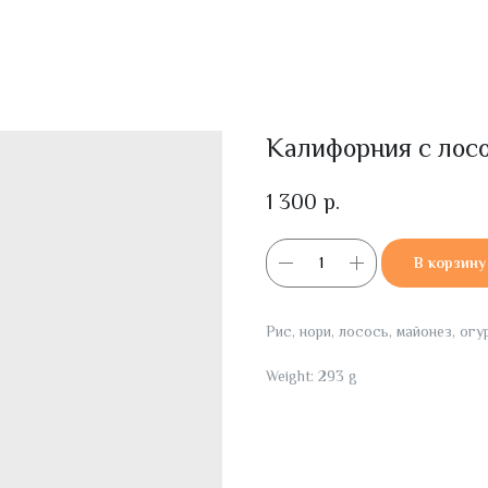
Калифорния с лос
1 300
р.
В корзину
Рис, нори, лосось, майонез, огу
Weight: 293 g