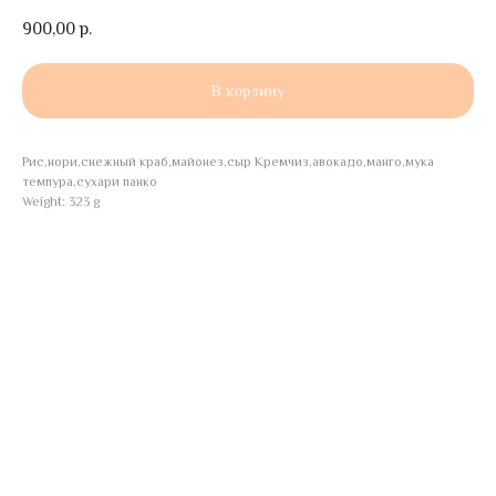
900,00
р.
В корзину
Рис,нори,снежный краб,майонез,сыр Кремчиз,авокадо,манго,мука
темпура,сухари панко
Weight: 323 g